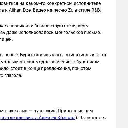
новиться на каком-то конкретном исполнителе
и Alihan Dze. Видео на песню Zu в стиле R&B.
х кочевников и бесконечную степь, ведь
сь даже использовалось монгольское письмо.
лицей.
е гласные. Бурятский язык агглютинативный. Этот
бычно имеет лишь одно значение. В бурятском
вило, стоит в конце предложения, при этом
о глагола.
амматике язык — чукотский. Привычные нам
в
статье лингвиста Алексея Козлова
). Взгляните-ка