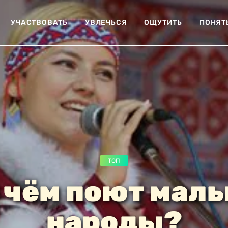
УЧАСТВОВАТЬ
УВЛЕЧЬСЯ
ОЩУТИТЬ
ПОНЯТ
ТОП
 чём поют мал
народы?