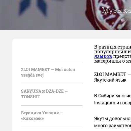
Музыка
В разных стран
популярнейших
языков
предста
материалы о яз
ZLOI MAMBET — Moi xoton
ZLOI MAMBET — 
vsegda svej
Якутский язык
SARYUNA и DZA-DZE —
В Сибири многие
TONSHIT
Instagram и гов
Вероника Ушолик —
«Какомей»
Якуты довольно 
много заимствов