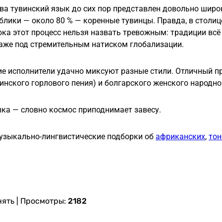
ва тувинский язык до сих пор представлен довольно широк
блики — около 80 % — коренные тувинцы. Правда, в столи
ока этот процесс нельзя назвать тревожным: традиции всё
даже под стремительным натиском глобализации.
е исполнители удачно миксуют разные стили. Отличный п
инского горлового пения) и болгарского женского народног
ка — словно космос приподнимает завесу.
музыкально-лингвистические подборки об
африканских
,
то
нять
| Просмотры:
2182