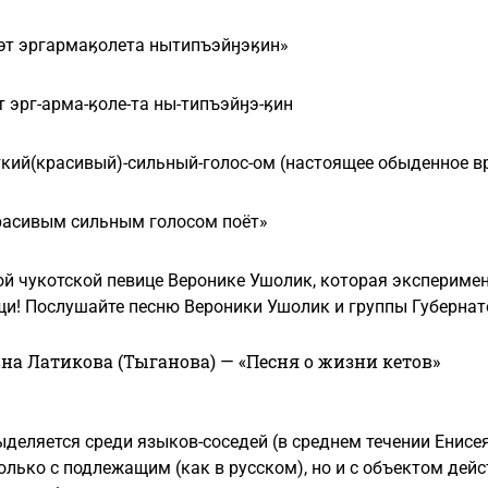
эт эргармаӄолета нытипъэйӈэӄин»
 эрг-арма-ӄоле-та ны-типъэйӈэ-ӄин
кий(красивый)-сильный-голос-ом (настоящее обыденное вр
расивым сильным голосом поёт»
ой чукотской певице Веронике Ушолик, которая экспериме
и! Послушайте песню Вероники Ушолик и группы Губернато
на Латикова (Тыганова) — «Песня о жизни кетов»
ыделяется среди языков-соседей (в среднем течении Енисе
только с подлежащим (как в русском), но и с объектом дейс