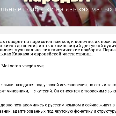
льные подборки на языках малых 
ах говорят на паре сотен языков, и конечно, их носи
 хитов до специфичных композиций для узкой аудито
вляет музыкально-лингвистические подборки. Первая 
ыках Кавказа и европейской части страны.
Moi xoton vsegda svej
 языки находятся под угрозой исчезновения, но есть и так
орят чиновники, — якутский. Он относится к тюркским язык
давно познакомились с русским языком и сейчас живут в
аний, адаптированных под якутскую фонетику и структуру