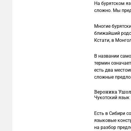
На бурятском яз
сложно. Мы пред
Многие бурятски
ближайший родс
Кстати, в Монго
В названии само
термин означает
есть два местои
сложные предлож
Вероника Ушол
Чукотский язык
Есть в Сибири с
языковые констр
на разбор предл