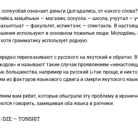
 солкуобай означает деньги (догадались, от какого слова?
пейка, маҕаhыын — магазин, оскуола — школа, учуутал — 
бакылтыат — факультет, испиктээк — спектакль. В настоя
шения используют в основном пожилые люди. Молодёжь, ко
, хотя грамматику использует родную.
ередко перескакивают с русского на якутский и обратно. В
одов» и называют такие случаи проявлением «ненастояще
ык большинства, например на русский («так проще, и никто
м из факторов языкового сдвига и смерти якутского язык
яем вам ребят, которые обыграли эту проблему в ироничн
яются говорить, замешивая оба языка в рэпчике.
-DZE — TONSHIT