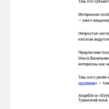
том, кто субъек
Интересная особ
— уже к вещному
Непростая систе
кетском ведутся
Предлагаем посл
Ольги Васильевн
интересны как м
Тем, кого увлёк
наследие
» — та
Angelite и «Хуу
Тувинский язык