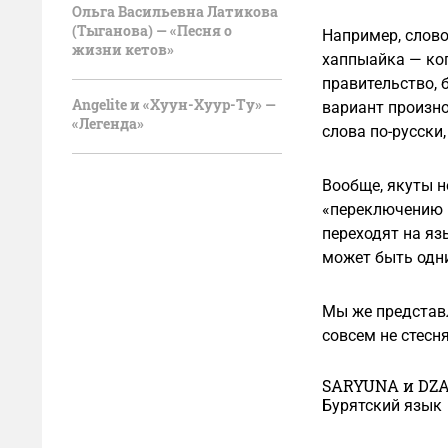
Ольга Васильевна Латикова
(Тыганова) — «Песня о
Например, слово
жизни кетов»
хаппыайка — ко
правительство, 
Angelite и «Хуун-Хуур-Ту» —
вариант произно
«Легенда»
слова по-русски
Вообще, якуты н
«переключению к
переходят на яз
может быть одни
Мы же представл
совсем не стесн
SARYUNA и DZA
Бурятский язык