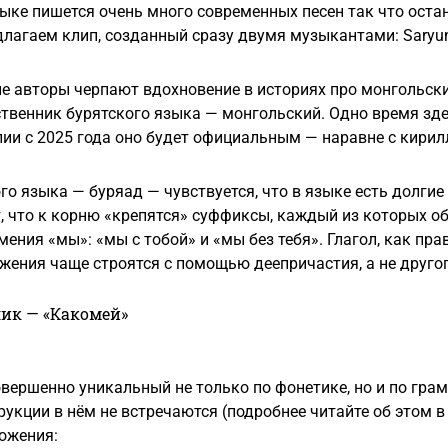
ыке пишется очень много современных песен так что оста
лагаем клип, созданный сразу двумя музыкантами: Saryuna 
е авторы черпают вдохновение в историях про монгольски
твенник бурятского языка — монгольский. Одно время зде
лии с 2025 года оно будет официальным — наравне с кирил
го языка — буряад — чувствуется, что в языке есть долги
, что к корню «крепятся» суффиксы, каждый из которых о
мения «мы»: «мы с тобой» и «мы без тебя». Глагол, как пра
ения чаще строятся с помощью деепричастия, а не другог
ик — «Какомей»
овершенно уникальный не только по фонетике, но и по гр
укции в нём не встречаются (подробнее читайте об этом 
ожения: