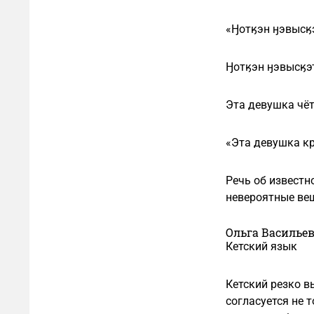
«Ӈотӄэн ӈэвысӄ
Ӈотӄэн ӈэвысӄэт
Эта девушка чёт
«Эта девушка к
Речь об известн
невероятные вещ
Ольга Васильев
Кетский язык
Кетский резко в
согласуется не 