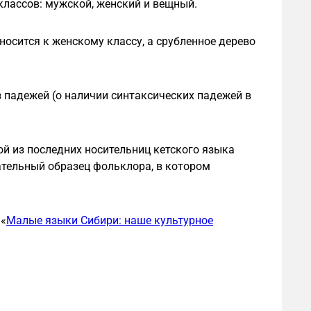
 классов: мужской, женский и вещный.
носится к женскому классу, а срубленное дерево
 падежей (о наличии синтаксических падежей в
й из последних носительниц кетского языка
ательный образец фольклора, в котором
 «
Малые языки Сибири: наше культурное