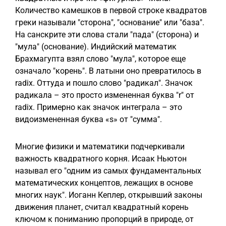
Количество камешков в первой строке квадратов
греки называли "сторона", "основание" или "база".
На санскрите эти слова стали "пада" (сторона) и
"мула" (основание). Индийский математик
Брахмагупта взял слово "мула", которое еще
означало "корень". В латыни оно превратилось в
radix. Оттуда и пошло слово "радикал". Значок
радикала – это просто измененная буква "r" от
radix. Примерно как значок интеграла – это
видоизмененная буква «s» от "сумма".
Многие физики и математики подчеркивали
важность квадратного корня. Исаак Ньютон
называл его "одним из самых фундаментальных
математических концептов, лежащих в основе
многих наук". Иоганн Кеплер, открывший законы
движения планет, считал квадратный корень
ключом к пониманию пропорций в природе, от