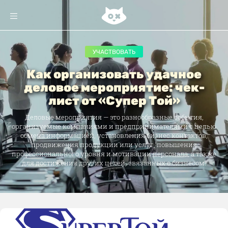
УЧАСТВОВАТЬ
Как организовать удачное
деловое мероприятие: чек-
лист от «Супер Той»
Деловые мероприятия — это разнообразные события,
организуемые компаниями и предпринимателями с целью
обмена информацией, установления бизнес контактов,
продвижения продукции или услуг, повышения
профессионального уровня и мотивации персонала, а также
для достижения других целей, связанных с бизнесом.