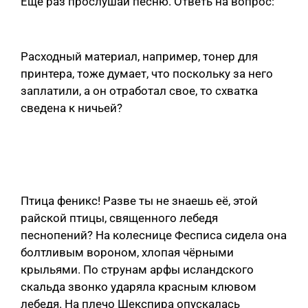
Еще раз прослушай песню. Ответь на вопрос:
Расходный материал, например, тонер для
принтера, тоже думает, что поскольку за него
заплатили, а он отработал свое, то схватка
сведена к ничьей?
Птица феникс! Разве ты не знаешь её, этой
райской птицы, священного лебедя
песнопений? На колеснице Фесписа сидела она
болтливым вороном, хлопая чёрными
крыльями. По струнам арфы исландского
скальда звонко ударяла красным клювом
лебедя. На плечо Шекспира опускалась