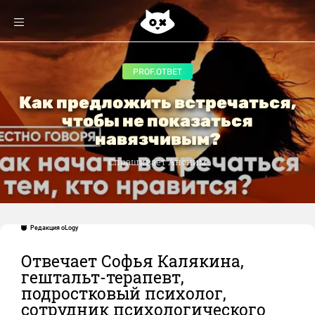
PROF.ОТВЕТ
Как предложить встречаться,
чтобы не показаться
навязчивым?
Спрашивает Аноним
Редакция oLogy
Отвечает Софья Калякина,
гештальт-терапевт,
подростковый психолог,
сотрудник психологического