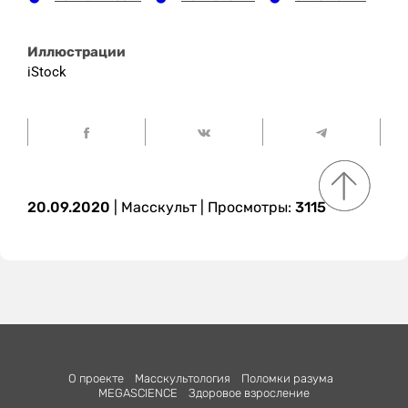
Иллюстрации
iStock
20.09.2020
|
Масскульт
| Просмотры:
3115
О проекте
Масскультология
Поломки разума
MEGASCIENСE
Здоровое взросление