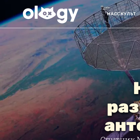
МАССКУЛЬТ
раз
ант
Спутник 