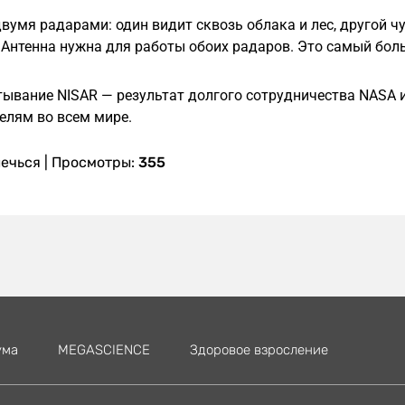
вумя радарами: один видит сквозь облака и лес, другой чув
 Антенна нужна для работы обоих радаров. Это самый бо
тывание NISAR — результат долгого сотрудничества NASA и
елям во всем мире.
лечься
| Просмотры:
355
ума
MEGASCIENСE
Здоровое взросление