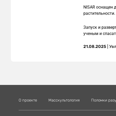
NISAR оснащен д
растительности.
Запуск и развер
ученым и спасат
21.08.2025
|
Ув
О проекте
Масскультология
Поломки раз