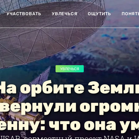
УЧАСТВОВАТЬ
УВЛЕЧЬСЯ
ОЩУТИТЬ
ПОНЯТ
УВЛЕЧЬСЯ
На орбите Земл
вернули огро
енну: что она у
NISAR, совместный проект NASA и 