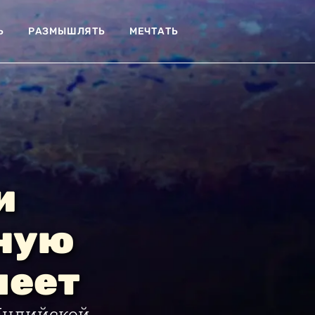
Ь
РАЗМЫШЛЯТЬ
МЕЧТАТЬ
и
мную
меет
Индийской