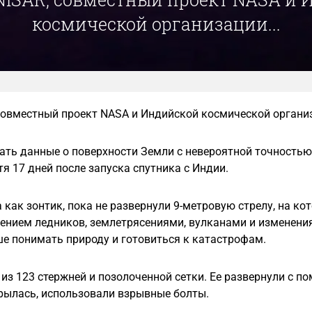
космической организации...
совместный проект NASA и Индийской космической организ
ать данные о поверхности Земли с невероятной точностью
тя 17 дней после запуска спутника с Индии.
 как зонтик, пока не развернули 9-метровую стрелу, на ко
ением ледников, землетрясениями, вулканами и изменения
е понимать природу и готовиться к катастрофам.
 из 123 стержней и позолоченной сетки. Ее развернули с п
рылась, использовали взрывные болты.