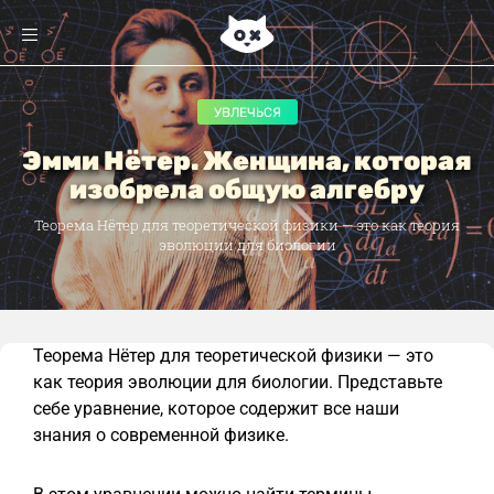
УВЛЕЧЬСЯ
Эмми Нётер. Женщина, которая
изобрела общую алгебру‍
Теорема Нётер для теоретической физики — это как теория
эволюции для биологии
Теорема Нётер для теоретической физики — это
как теория эволюции для биологии. Представьте
себе уравнение, которое содержит все наши
знания о современной физике.