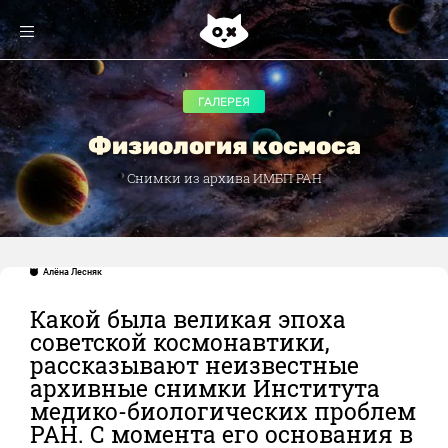
ГАЛЕРЕЯ
Физиология космоса
Снимки из архива ИМБП РАН
Алёна Лесняк
Какой была великая эпоха
советской космонавтики,
рассказывают неизвестные
архивные снимки Института
медико-биологических проблем
РАН. С момента его основания в