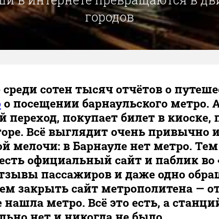
городов
о
e среди сотен тысяч отчётов о путеш
о
о посещении барнаульского метро. А
 переход, покупает билет в киоске, 
торе. Всё выглядит очень привычно и
ой мелочи: в Барнауле нет метро. Тем
есть официальный сайт и паблик во «
тзывы пассажиров и даже одно обра
ем закрыть сайт метрополитена — от
 нашла метро. Всё это есть, а станци
льно нет и никогда не было.