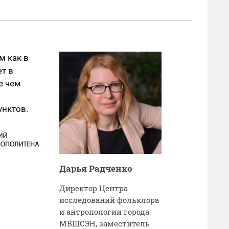
м как в
ет в
е чем
унктов.
Дарья Радченко
Директор Центра
исследований фольклора
и антропологии города
МВШСЭН, заместитель