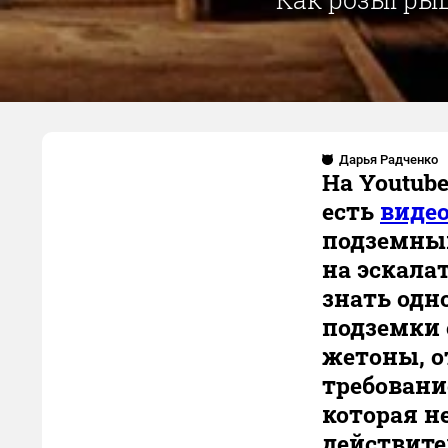
Дарья Радченк
На Youtub
есть
виде
подземный
на эскала
знать одн
подземки 
жетоны, о
требовани
которая не
действите