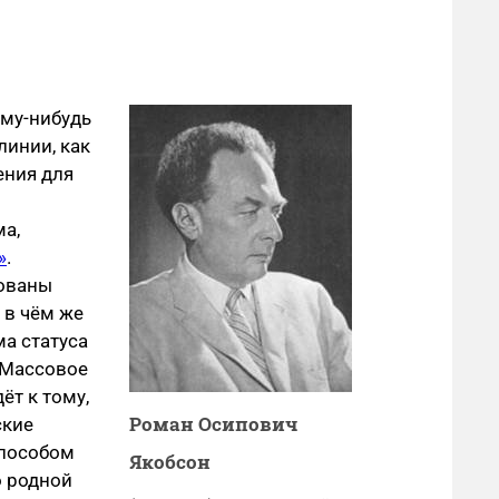
ому-нибудь
линии, как
ения для
а,
»
.
бованы
 в чём же
ма статуса
. Массовое
ёт к тому,
Роман Осипович
ские
способом
Якобсон
о родной