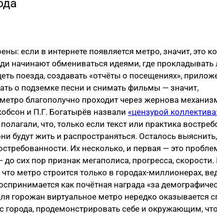
ода
ены: если в интернете появляется метро, значит, это к
ди начинают обмениваться идеями, где прокладывать 
ть поезда, создавать «отчёты о посещениях», прилож
исать о подземке песни и снимать фильмы — значит,
метро благополучно проходит через жернова механизм
кобсон и П.Г. Богатырёв назвали
«цензурой коллектива
полагали, что, только если текст или практика востре
ни будут жить и распространяться. Осталось выяснить,
остребованности. Их несколько, и первая — это пробле
— до сих пор признак мегаполиса, прогресса, скорости
 что метро строится только в городах-миллионерах, вед
оспринимается как почётная награда «за демографиче
Для горожан виртуальное метро нередко оказывается 
с города, продемонстрировать себе и окружающим, чт