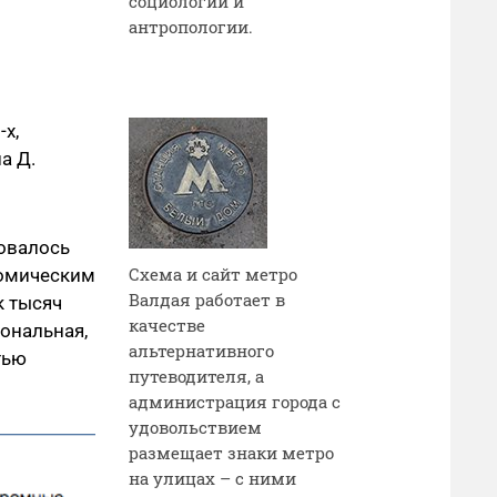
социологии и
антропологии.
х,
а Д.
ровалось
Схема и сайт метро
номическим
Валдая работает в
к тысяч
качестве
иональная,
альтернативного
тью
путеводителя, а
администрация города с
удовольствием
размещает знаки метро
на улицах – с ними