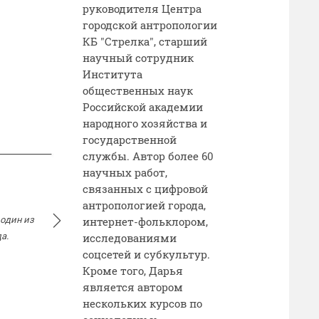
руководителя Центра
городской антропологии
КБ "Стрелка", старший
научный сотрудник
Института
общественных наук
Российской академии
народного хозяйства и
государственной
службы. Автор более 60
научных работ,
связанных с цифровой
антропологией города,
 один из
Воронежский метрополитен. В городе много лет ведут
интернет-фольклором,
а.
скоростного тр
исследованиями
соцсетей и субкультур.
Кроме того, Дарья
является автором
нескольких курсов по