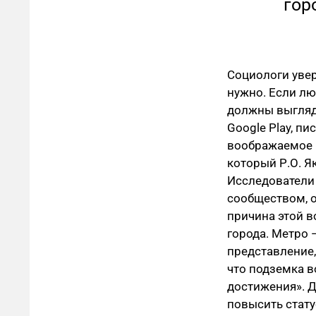
гор
Социологи увер
нужно. Если лю
должны выгляде
Google Play, п
воображаемое 
который Р.О. Я
Исследователи 
сообществом, о
причина этой в
города. Метро 
представление,
что подземка в
достижения». 
повысить стату