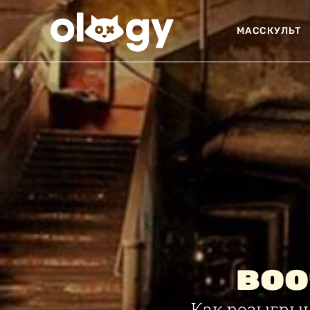
МАССКУЛЬТ
воо
Как розыгры