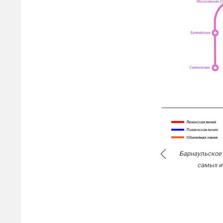
Барнаульское м
самых и