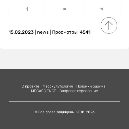
15.02.2023
|
news
| Просмотры:
4541
О проекте
Масскультология
Поломки разума
MEGASCIENСE
Здоровое взросление
© Все права защищены, 2018-2026