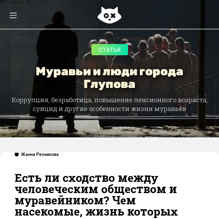
СТАТЬЯ
Муравьи и люди города
Глупова
Коррупция, безработица, повышение пенсионного возраста,
суицид и другие особенности жизни муравьёв
Жанна Резникова
Есть ли сходство между
человеческим обществом и
муравейником? Чем
насекомые, жизнь которых