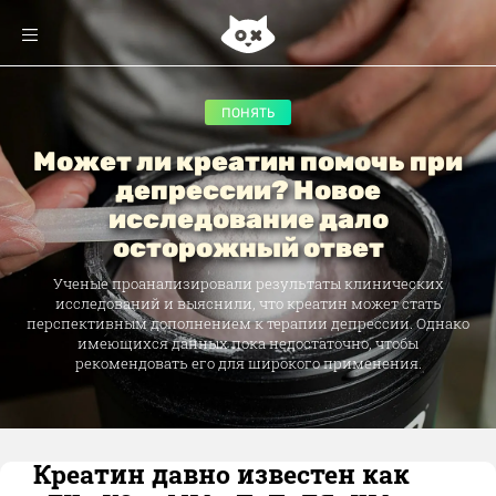
ПОНЯТЬ
Может ли креатин помочь при
депрессии? Новое
исследование дало
осторожный ответ
Ученые проанализировали результаты клинических
исследований и выяснили, что креатин может стать
перспективным дополнением к терапии депрессии. Однако
имеющихся данных пока недостаточно, чтобы
рекомендовать его для широкого применения.
Креатин давно известен как